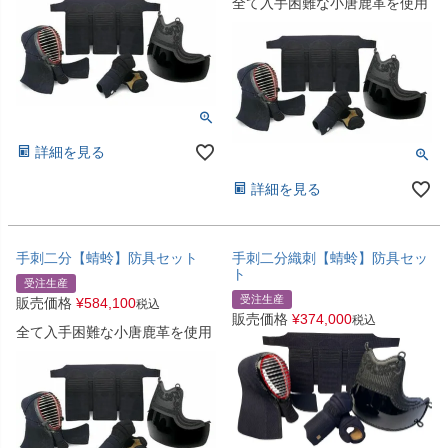
全て入手困難な小唐鹿革を使用
詳細を見る
詳細を見る
手刺二分【蜻蛉】防具セット
手刺二分織刺【蜻蛉】防具セッ
ト
受注生産
受注生産
販売価格
¥
584,100
税込
販売価格
¥
374,000
税込
全て入手困難な小唐鹿革を使用