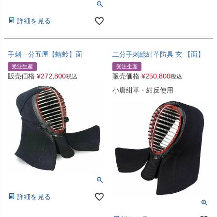
詳細を見る
手刺一分五厘【蜻蛉】面
二分手刺総紺革防具 玄 【面】
受注生産
受注生産
販売価格
¥
272,800
販売価格
¥
250,800
税込
税込
小唐紺革・紺反使用
詳細を見る