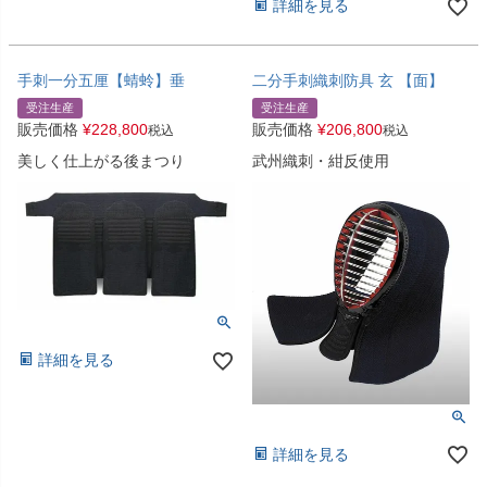
詳細を見る
手刺一分五厘【蜻蛉】垂
二分手刺織刺防具 玄 【面】
受注生産
受注生産
販売価格
¥
228,800
販売価格
¥
206,800
税込
税込
美しく仕上がる後まつり
武州織刺・紺反使用
詳細を見る
詳細を見る