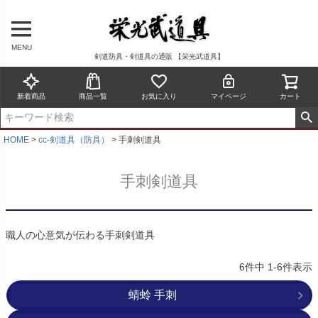
MENU
剣道防具・剣道具の通販 【栄光武道具】
新着商品
商品一覧
お気に入り
マイページ
カート
HOME
cc-剣道具（防具）
手刺剣道具
手刺剣道具
職人の心意気が伝わる手刺剣道具
6
件中
1
-
6
件表示
蜻蛉 手刺