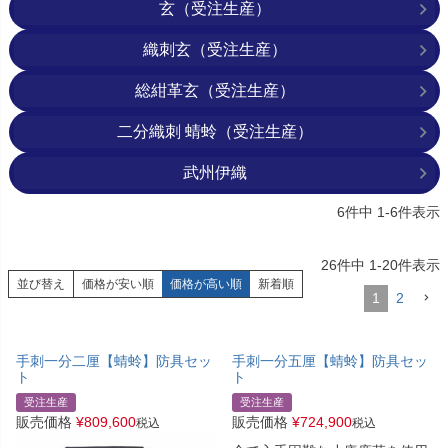
玄（受注生産）
織刺玄（受注生産）
総紺革玄（受注生産）
二分織刺 蜻蛉（受注生産）
武州伊織
6
件中
1
-
6
件表示
26
件中
1
-
20
件表示
並び替え
価格が安い順
価格が高い順
新着順
1
2
手刺一分二厘【蜻蛉】防具セッ
手刺一分五厘【蜻蛉】防具セッ
ト
ト
受注生産
受注生産
販売価格
¥
809,600
販売価格
¥
724,900
税込
税込