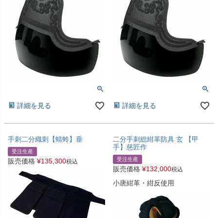
詳細を見る
詳細を見る
手刺二分織刺【蜻蛉】垂
二分手刺総紺革防具 玄 【甲
手】慈匠作
受注生産
受注生産
販売価格
¥
135,300
税込
販売価格
¥
132,000
税込
小唐紺革・紺反使用