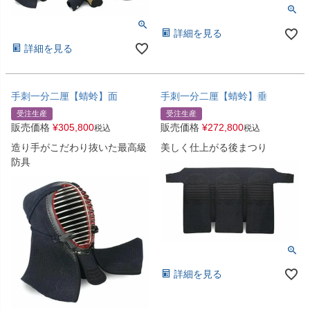
詳細を見る
詳細を見る
手刺一分二厘【蜻蛉】面
手刺一分二厘【蜻蛉】垂
受注生産
受注生産
販売価格
¥
305,800
販売価格
¥
272,800
税込
税込
造り手がこだわり抜いた最高級
美しく仕上がる後まつり
防具
詳細を見る