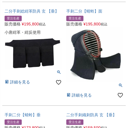
二分手刺総紺革防具 玄 【垂】
手刺二分【蜻蛉】面
受注生産
受注生産
販売価格
¥
195,800
販売価格
¥
195,800
税込
税込
小唐紺革・紺反使用
詳細を見る
詳細を見る
手刺二分【蜻蛉】垂
二分手刺織刺防具 玄 【垂】
受注生産
受注生産
販売価格
¥
173,800
販売価格
¥
159,500
税込
税込