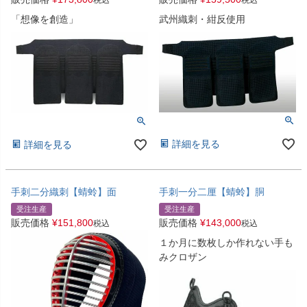
「想像を創造」
武州織刺・紺反使用
詳細を見る
詳細を見る
手刺二分織刺【蜻蛉】面
手刺一分二厘【蜻蛉】胴
受注生産
受注生産
販売価格
¥
151,800
販売価格
¥
143,000
税込
税込
１か月に数枚しか作れない手も
みクロザン