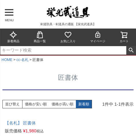
MENU
剣道防具・剣道具の通販 【栄光武道具】
新着商品
商品一覧
お気に入り
マイページ
カート
HOME
cc-名札
匠書体
匠書体
1
件中
1
-
1
件表示
並び替え
価格が安い順
価格が高い順
新着順
【名札】 匠書体
販売価格
¥
1,980
税込