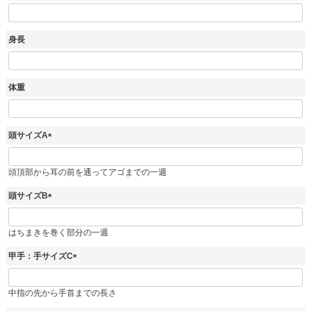
(
必
須
身長
)
体重
頭サイズA
(
必
頭頂部から耳の前を通ってアゴまでの一週
須
)
頭サイズB
(
必
はちまきを巻く部分の一週
須
)
甲手：手サイズC
(
必
中指の先から手首までの長さ
須
)