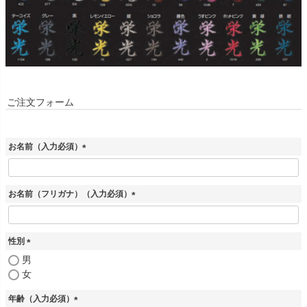
ご注文フォーム
お名前（入力必須）
(
必
須
お名前（フリガナ）（入力必須）
)
(
必
須
性別
)
(
男
必
女
須
)
年齢（入力必須）