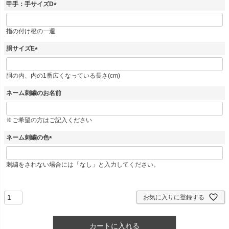
甲手：手サイズD
(
必
指の付け根の一週
須
)
胴サイズE
(
必
胴の内、内の1番広くなっている長さ(cm)
須
)
ネーム刺繍のお名前
※ご希望の方はご記入ください
ネーム刺繍の色
(
必
刺繍をされない場合には「なし」と入力してください。
須
)
お気に入りに登録する
カートに入れる