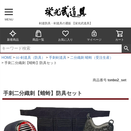
MENU
剣道防具・剣道具の通販 【栄光武道具】
新着商品
商品一覧
お気に入り
マイページ
カート
HOME
cc-剣道具（防具）
手刺剣道具
二分織刺 蜻蛉（受注生産）
手刺二分織刺【蜻蛉】防具セット
商品番号
tonbo2_set
手刺二分織刺【蜻蛉】防具セット