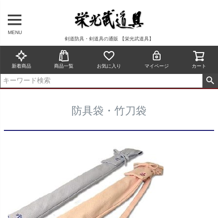
MENU
剣道防具・剣道具の通販 【栄光武道具】
新着商品
商品一覧
お気に入り
マイページ
カート
防具袋・竹刀袋