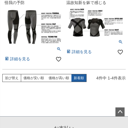
怪我の予防
温故知新を躰で感じる
詳細を見る
詳細を見る
4
件中
1
-
4
件表示
並び替え
価格が安い順
価格が高い順
新着順
ペー
ジト