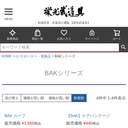
MENU
剣道防具・剣道具の通販 【栄光武道具】
新着商品
商品一覧
お気に入り
マイページ
カート
HOME
cc-サポーター・装飾品
BAKシリーズ
BAKシリーズ
4
件中
1
-
4
件表示
並び替え
価格が安い順
価格が高い順
新着順
BAK カーフ
【BAK】ケアバンテージ
販売価格
¥
1,650
販売価格
¥
440
税込
税込