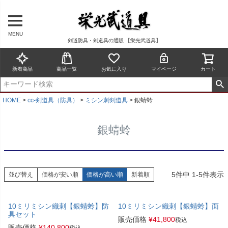
MENU
剣道防具・剣道具の通販 【栄光武道具】
新着商品
商品一覧
お気に入り
マイページ
カート
HOME
cc-剣道具（防具）
ミシン刺剣道具
銀蜻蛉
銀蜻蛉
5
件中
1
-
5
件表示
並び替え
価格が安い順
価格が高い順
新着順
10ミリミシン織刺【銀蜻蛉】防
10ミリミシン織刺【銀蜻蛉】面
具セット
販売価格
¥
41,800
税込
販売価格
¥
140,800