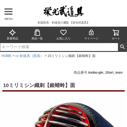
MENU
剣道防具・剣道具の通販 【栄光武道具】
新着商品
商品一覧
お気に入り
マイページ
カート
HOME
cc-剣道具（防具）
10ミリミシン織刺【銀蜻蛉】面
商品番号
tonbo-gin_10ori_men
10ミリミシン織刺【銀蜻蛉】面