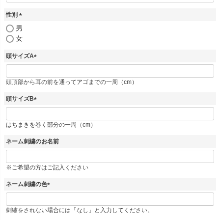
必
須
性別
)
(
男
必
女
須
)
頭サイズA
(
必
頭頂部から耳の前を通ってアゴまでの一周（cm）
須
)
頭サイズB
(
必
はちまきを巻く部分の一周（cm）
須
)
ネーム刺繍のお名前
※ご希望の方はご記入ください
ネーム刺繍の色
(
必
刺繍をされない場合には「なし」と入力してください。
須