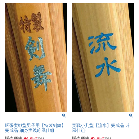
胴張実戦型男子用【特製剣舞】
実戦小判型【流水】完成品-吟
完成品-細身実践吟風仕組
風仕組-
販売価格
¥
4,950
販売価格
¥
3,850
税込
税込