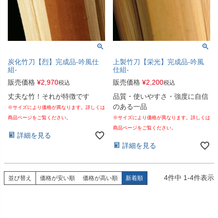
炭化竹刀【烈】完成品-吟風仕
上製竹刀【栄光】完成品-吟風
組-
仕組-
販売価格
¥
2,970
販売価格
¥
2,200
税込
税込
丈夫な竹！それが特徴です
品質・使いやすさ・強度に自信
のある一品
※サイズにより価格が異なります。詳しくは
商品ページをご覧ください。
※サイズにより価格が異なります。詳しくは
商品ページをご覧ください。
詳細を見る
詳細を見る
4
件中
1
-
4
件表示
並び替え
価格が安い順
価格が高い順
新着順