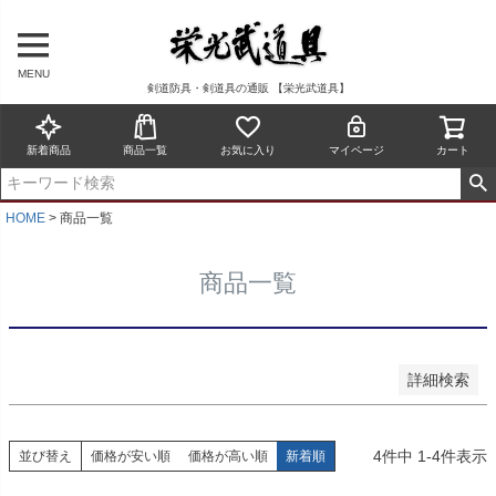
予約商品
予約商品のみを表示
MENU
剣道防具・剣道具の通販 【栄光武道具】
並び順
新着順
新着商品
商品一覧
お気に入り
マイページ
カート
登録順
価格が安い順
価格が高い順
HOME
商品一覧
優先度順
レビュー順
商品一覧
キーワードヒット順
検索
詳細検索
4
件中
1
-
4
件表示
並び替え
価格が安い順
価格が高い順
新着順