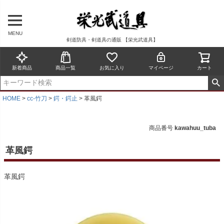
MENU
剣道防具・剣道具の通販 【栄光武道具】
新着商品
商品一覧
お気に入り
マイページ
カート
HOME
cc-竹刀
鍔・鍔止
革風鍔
商品番号
kawahuu_tuba
革風鍔
革風鍔