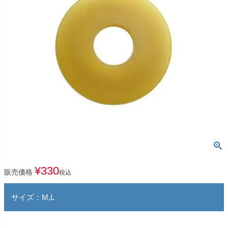
¥
330
販売価格
税込
サイズ：M,L