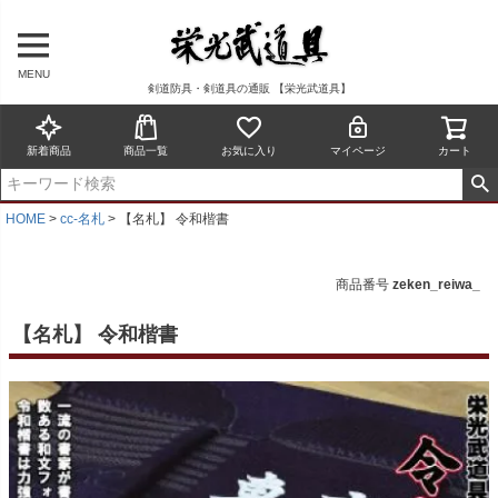
MENU
剣道防具・剣道具の通販 【栄光武道具】
新着商品
商品一覧
お気に入り
マイページ
カート
HOME
cc-名札
【名札】 令和楷書
商品番号
zeken_reiwa_
【名札】 令和楷書