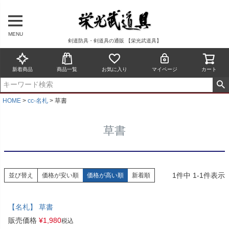
MENU
剣道防具・剣道具の通販 【栄光武道具】
新着商品
商品一覧
お気に入り
マイページ
カート
HOME
cc-名札
草書
草書
1
件中
1
-
1
件表示
並び替え
価格が安い順
価格が高い順
新着順
【名札】 草書
販売価格
¥
1,980
税込