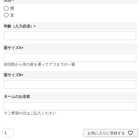
)
(
男
必
女
須
)
年齢（入力必須）
(
必
須
面サイズA
)
(
必
頭頂部から耳の前を通ってアゴまでの一週
須
)
面サイズB
(
必
須
ネームのお名前
)
※ご希望の方はご記入ください
お気に入りに登録する