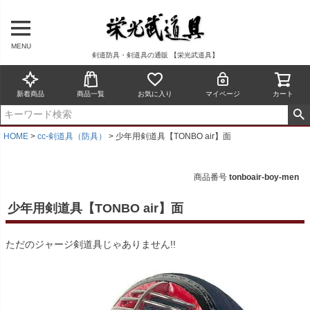
MENU
剣道防具・剣道具の通販 【栄光武道具】
新着商品
商品一覧
お気に入り
マイページ
カート
HOME
cc-剣道具（防具）
少年用剣道具【TONBO air】面
商品番号
tonboair-boy-men
少年用剣道具【TONBO air】面
ただのジャージ剣道具じゃありません!!