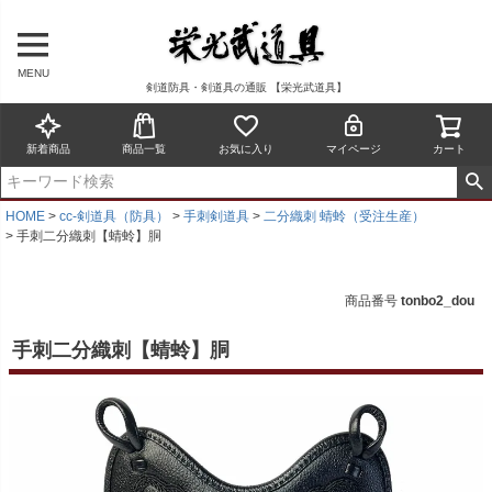
MENU
剣道防具・剣道具の通販 【栄光武道具】
新着商品
商品一覧
お気に入り
マイページ
カート
HOME
cc-剣道具（防具）
手刺剣道具
二分織刺 蜻蛉（受注生産）
手刺二分織刺【蜻蛉】胴
商品番号
tonbo2_dou
手刺二分織刺【蜻蛉】胴