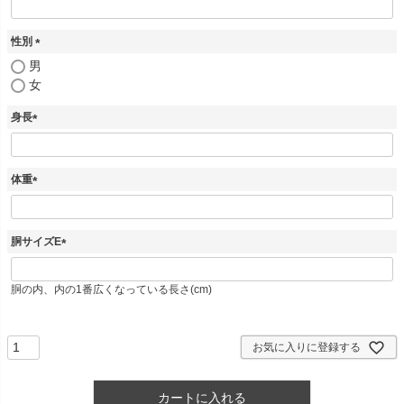
必
須
性別
)
(
男
必
女
須
)
身長
(
必
須
体重
)
(
必
須
胴サイズE
)
(
必
胴の内、内の1番広くなっている長さ(cm)
須
)
お気に入りに登録する
カートに入れる