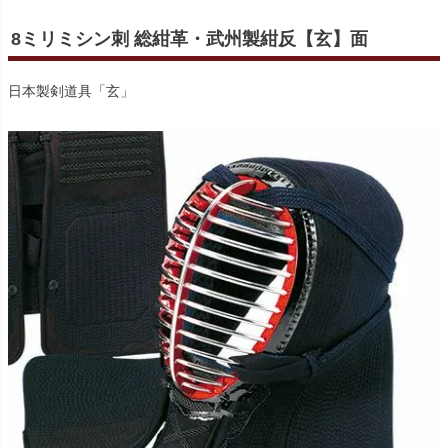
8ミリミシン刺 総紺革・武州製紺反【玄】面
日本製剣道具「玄」