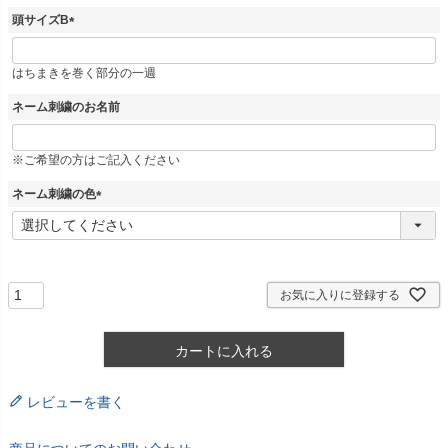
)
頭サイズB
(
必
はちまきを巻く部分の一週
須
)
ネーム刺繍のお名前
※ご希望の方はご記入ください
ネーム刺繍の色
(
必
須
)
お気に入りに登録する
カートに入れる
レビューを書く