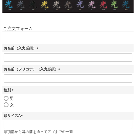
ご注文フォーム
お名前（入力必須）
(
必
須
お名前（フリガナ）（入力必須）
)
(
必
須
性別
)
(
男
必
女
須
)
頭サイズA
(
必
頭頂部から耳の前を通ってアゴまでの一週
須