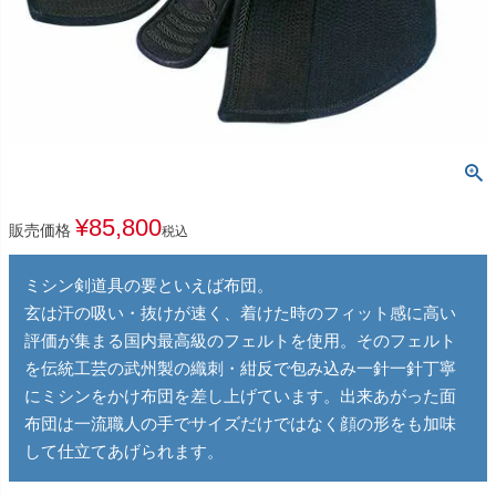
¥
85,800
販売価格
税込
ミシン剣道具の要といえば布団。
玄は汗の吸い・抜けが速く、着けた時のフィット感に高い
評価が集まる国内最高級のフェルトを使用。そのフェルト
を伝統工芸の武州製の織刺・紺反で包み込み一針一針丁寧
にミシンをかけ布団を差し上げています。出来あがった面
布団は一流職人の手でサイズだけではなく顔の形をも加味
して仕立てあげられます。