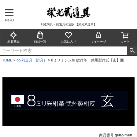
MENU
剣道防具・剣道具の通販 【栄光武道具】
新着商品
商品一覧
お気に入り
マイページ
カート
HOME
cc-剣道具（防具）
8ミリミシン刺 総紺革・武州製紺反【玄】面
商品番号
gen2-men