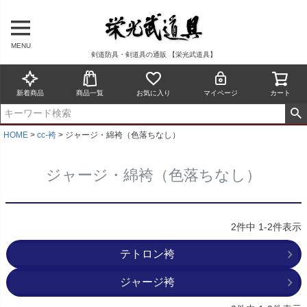
MENU
剣道防具・剣道具の通販 【栄光武道具】
新着商品
商品一覧
お気に入り
マイページ
カート
HOME
cc-袴
ジャージ・綿袴（色落ちなし）
ジャージ・綿袴（色落ちなし）
2
件中
1
-
2
件表示
テトロン袴
ジャージ袴