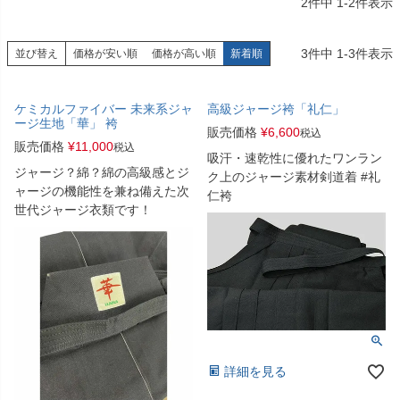
2
件中
1
-
2
件表示
3
件中
1
-
3
件表示
並び替え
価格が安い順
価格が高い順
新着順
ケミカルファイバー 未来系ジャ
高級ジャージ袴「礼仁」
ージ生地「華」 袴
販売価格
¥
6,600
税込
販売価格
¥
11,000
税込
吸汗・速乾性に優れたワンラン
ジャージ？綿？綿の高級感とジ
ク上のジャージ素材剣道着 #礼
ャージの機能性を兼ね備えた次
仁袴
世代ジャージ衣類です！
詳細を見る