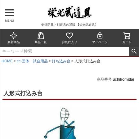
MENU
剣道防具・剣道具の通販 【栄光武道具】
新着商品
商品一覧
お気に入り
マイページ
カート
HOME
cc-団体・試合用品
打ち込み台
人形式打込み台
商品番号
uchikomidai
人形式打込み台