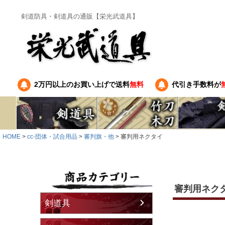
剣道防具・剣道具の通販【栄光武道具】
2万円以上のお買い上げで送料
無料
代引き手数料が
HOME
cc-団体・試合用品
審判旗・他
審判用ネクタイ
審判用ネク
剣道具