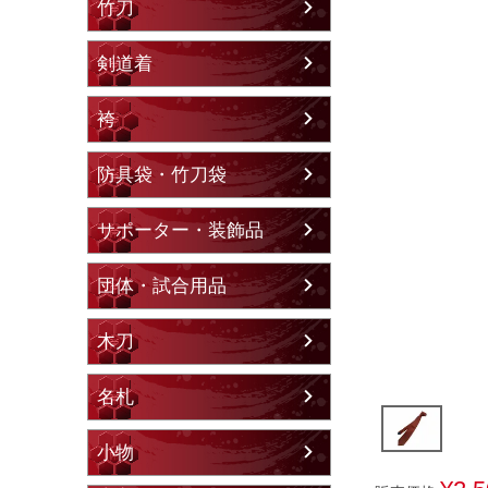
竹刀
剣道着
袴
防具袋・竹刀袋
サポーター・装飾品
団体・試合用品
木刀
名札
小物