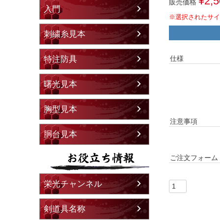
¥
2,
販売価格
入門
※選択されたサイ
刺繍糸見本
仕様
特注防具
曙光見本
胸型見本
注意事項
胴台見本
ご注文フォーム
栄光チャンネル
剣道具名称