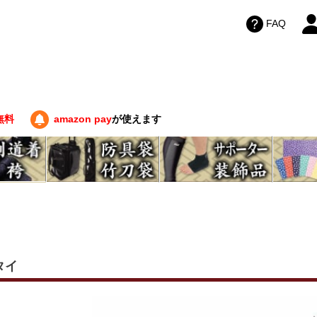
FAQ
無料
amazon pay
が使えます
検索
タイ