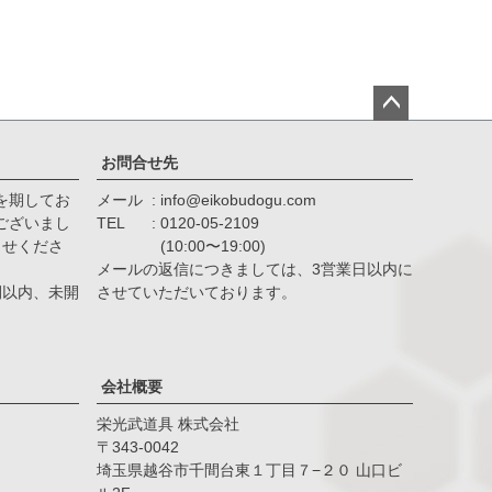
ペー
ジト
お問合せ先
ップ
を期してお
メール
info@eikobudogu.com
へ
ございまし
TEL
0120-05-2109
らせくださ
(10:00〜19:00)
メールの返信につきましては、3営業日以内に
間以内、未開
させていただいております。
会社概要
栄光武道具 株式会社
343-0042
埼玉県越谷市千間台東１丁目７−２０ 山口ビ