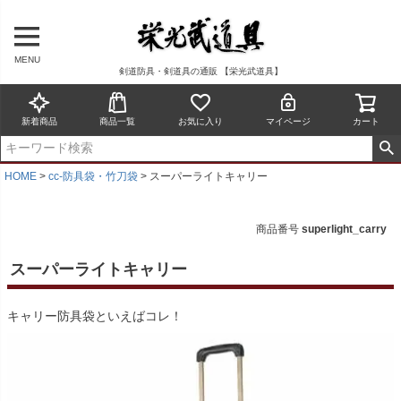
MENU
剣道防具・剣道具の通販 【栄光武道具】
新着商品
商品一覧
お気に入り
マイページ
カート
HOME
cc-防具袋・竹刀袋
スーパーライトキャリー
商品番号
superlight_carry
スーパーライトキャリー
キャリー防具袋といえばコレ！