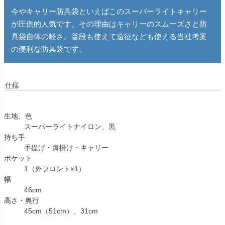
今やキャリー防具袋といえばこのスーパーライトキャリー
が圧倒的人気です。その理由はキャリーのスムーズさと防
具袋自体の軽さ。普段も使えて遠征なども使える当社考案
の便利な防具袋です。
仕様
生地、色
スーパーライトナイロン、黒
持ち手
手提げ・肩掛け・キャリー
ポケット
1（外フロント×1）
幅
46cm
高さ・奥行
45cm（51cm）、31cm