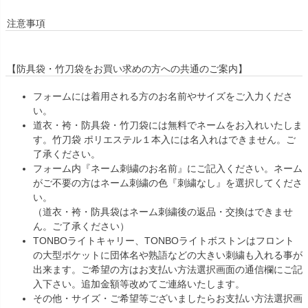
注意事項
【防具袋・竹刀袋をお買い求めの方への共通のご案内】
フォームには着用される方のお名前やサイズをご入力くださ
い。
道衣・袴・防具袋・竹刀袋には無料でネームをお入れいたしま
す。竹刀袋 ポリエステル１本入には名入れはできません。ご
了承ください。
フォーム内『ネーム刺繍のお名前』にご記入ください。ネーム
がご不要の方はネーム刺繍の色『刺繍なし』を選択してくださ
い。
（道衣・袴・防具袋はネーム刺繍後の返品・交換はできませ
ん。ご了承ください）
TONBOライトキャリー、TONBOライトボストンはフロント
の大型ポケットに団体名や熟語などの大きい刺繍も入れる事が
出来ます。ご希望の方はお支払い方法選択画面の通信欄にご記
入下さい。追加金額等改めてご連絡いたします。
その他・サイズ・ご希望等ございましたらお支払い方法選択画