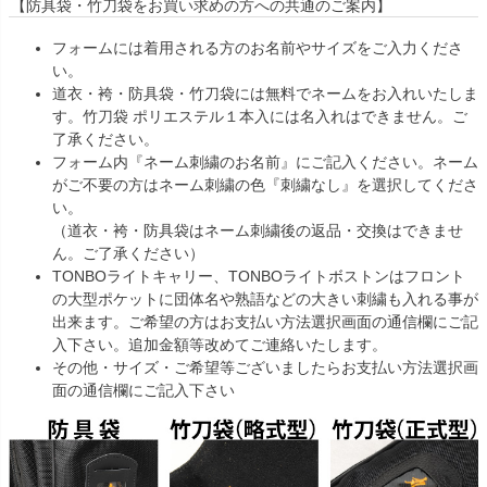
【防具袋・竹刀袋をお買い求めの方への共通のご案内】
フォームには着用される方のお名前やサイズをご入力くださ
い。
道衣・袴・防具袋・竹刀袋には無料でネームをお入れいたしま
す。竹刀袋 ポリエステル１本入には名入れはできません。ご
了承ください。
フォーム内『ネーム刺繍のお名前』にご記入ください。ネーム
がご不要の方はネーム刺繍の色『刺繍なし』を選択してくださ
い。
（道衣・袴・防具袋はネーム刺繍後の返品・交換はできませ
ん。ご了承ください）
TONBOライトキャリー、TONBOライトボストンはフロント
の大型ポケットに団体名や熟語などの大きい刺繍も入れる事が
出来ます。ご希望の方はお支払い方法選択画面の通信欄にご記
入下さい。追加金額等改めてご連絡いたします。
その他・サイズ・ご希望等ございましたらお支払い方法選択画
面の通信欄にご記入下さい