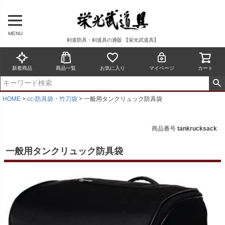
MENU
剣道防具・剣道具の通販 【栄光武道具】
新着商品
商品一覧
お気に入り
マイページ
カート
HOME
cc-防具袋・竹刀袋
一般用タンクリュック防具袋
商品番号
tankrucksack
一般用タンクリュック防具袋