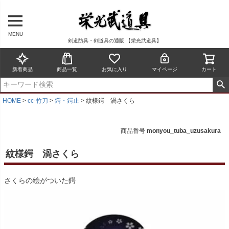
MENU
剣道防具・剣道具の通販 【栄光武道具】
新着商品
商品一覧
お気に入り
マイページ
カート
HOME
cc-竹刀
鍔・鍔止
紋様鍔 渦さくら
商品番号
monyou_tuba_uzusakura
紋様鍔 渦さくら
さくらの絵がついた鍔