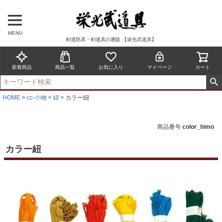
MENU
剣道防具・剣道具の通販 【栄光武道具】
新着商品
商品一覧
お気に入り
マイページ
カート
HOME
cc-小物
紐
カラー紐
商品番号
color_himo
カラー紐