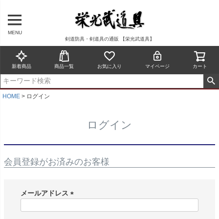
MENU
剣道防具・剣道具の通販 【栄光武道具】
新着商品
商品一覧
お気に入り
マイページ
カート
HOME
ログイン
ログイン
会員登録がお済みのお客様
メールアドレス
(
必